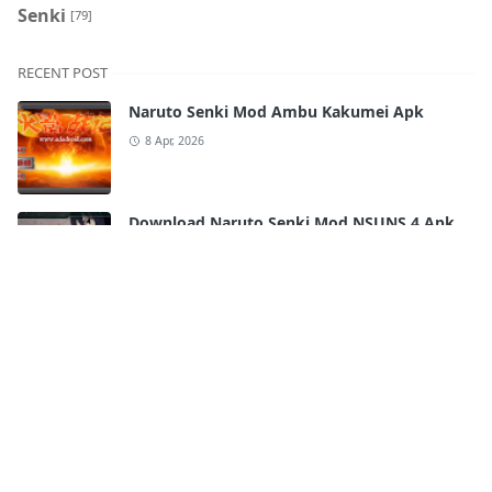
Senki
[79]
RECENT POST
Naruto Senki Mod Ambu Kakumei Apk
8 Apr, 2026
Download Naruto Senki Mod NSUNS 4 Apk
by Arya Syddan
10 Jul, 2023
Download Naruto Senki Anime Battle Mod
Apk by Arya Syddan
9 Jul, 2023
Download Naruto Senki NSWON by
Muhammad Ricko Alpadira Apk