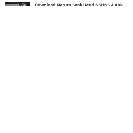
Download Naruto Senki Mod NSUNS 4 Apk
by Arya Syddan
10 Jul, 2023
Download Naruto Senki Anime Battle Mod
Apk by Arya Syddan
9 Jul, 2023
Download Naruto Senki NSWON by
Muhammad Ricko Alpadira Apk
9 Jul, 2023
Download Anime Senki Mod Apk by Arya
Syddan
8 Jul, 2023