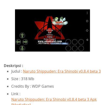
Deskripsi :
Judul :
Naruto Shippuden: Era Shinobi v0.8.4 beta 3
Size : 318 Mb
Credits By : WDP Games
Link :
Naruto Shippuden: Era Shinobi v0.8.4 beta 3 Apk