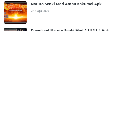
Naruto Senki Mod Ambu Kakumei Apk
8 Apr, 2026
Download Naruto Senki Mod NSUNS 4 Apk
by Arya Syddan
10 Jul, 2023
Download Naruto Senki Anime Battle Mod
Apk by Arya Syddan
9 Jul, 2023
Download Naruto Senki NSWON by
Muhammad Ricko Alpadira Apk
9 Jul, 2023
Download Anime Senki Mod Apk by Arya
Syddan