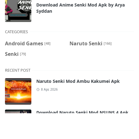
Download Anime Senki Mod Apk by Arya
Syddan
CATEGORIES
Android Games
Naruto Senki
[48]
[166]
Senki
[79]
RECENT POST
Naruto Senki Mod Ambu Kakumei Apk
8 Apr, 2026
Download Naruto Senki Mod NSUNS 4 Apk
by Arya Syddan
10 Jul, 2023