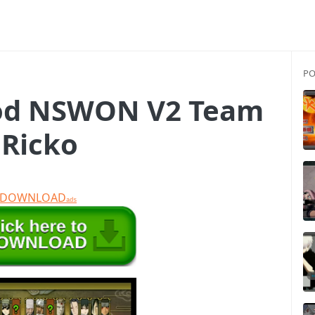
PO
od NSWON V2 Team
 Ricko
T DOWNLOAD
ads