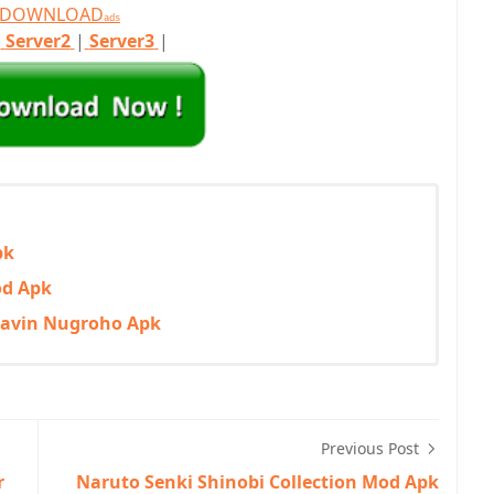
T DOWNLOAD
ads
|
Server2
|
Server3
|
pk
od Apk
Cavin Nugroho Apk
Previous Post
r
Naruto Senki Shinobi Collection Mod Apk