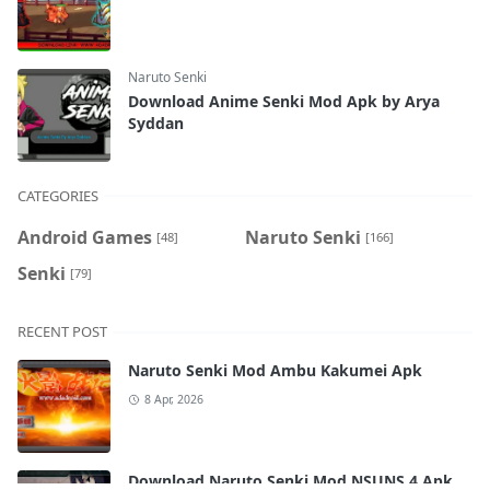
Naruto Senki
Download Anime Senki Mod Apk by Arya
Syddan
CATEGORIES
Android Games
Naruto Senki
[48]
[166]
Senki
[79]
RECENT POST
Naruto Senki Mod Ambu Kakumei Apk
8 Apr, 2026
Download Naruto Senki Mod NSUNS 4 Apk