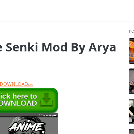
PO
 Senki Mod By Arya
T DOWNLOAD
ads