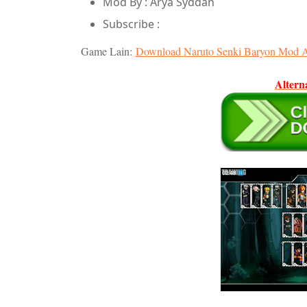
Mod By : Arya Syddan
Subscribe :
Game Lain:
Download Naruto Senki Baryon Mod
Altern