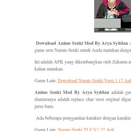
Download Anime Senki Mod By Arya Syddan
game seru Naruto Senki untuk Anda mainkan den
Ini adalah APK yang dikembangkan oleh Zakume.net
kalian mainkan.
Game Lain:
Download Naruto Senki Versi 1.17 Apk
Anime Senki Mod By Arya Syddan
adalah g
diantaranya adalah replace char versi original di
jurus baru.
Ada beberapa penggantian karakter dengan karakter 
Game Lain:
Naruto Senki TLF V1.22 Apk